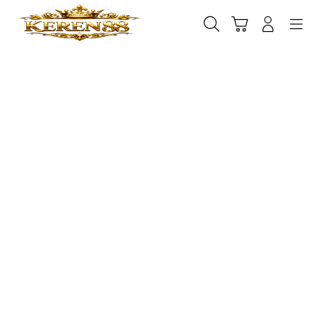
Skip
to
Cari
Troli
Login
Navigation
content