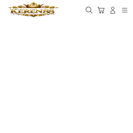
Skip
to
Cari
Troli
Login
Navigation
content