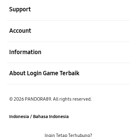
Support
Buka
Account
Buka
Information
Buka
About Login Game Terbaik
© 2026 PANDORA89. All rights reserved.
Indonesia / Bahasa Indonesia
Ingin Tetap Terhubung?