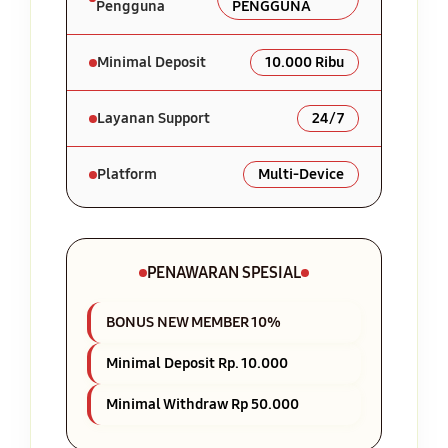
Pengguna
PENGGUNA
Minimal Deposit
10.000 Ribu
Layanan Support
24/7
Platform
Multi-Device
PENAWARAN SPESIAL
BONUS NEW MEMBER 10%
Minimal Deposit Rp. 10.000
Minimal Withdraw Rp 50.000