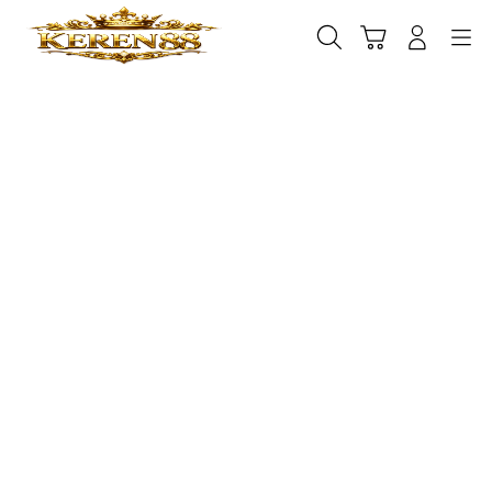
Skip
to
Cari
Troli
Login
Navigation
content