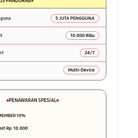
TUS PANDORA89
gguna
5 JUTA PENGGUNA
it
10.000 Ribu
rt
24/7
Multi-Device
PENAWARAN SPESIAL
MEMBER 10%
it Rp. 10.000