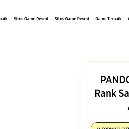
baik
Situs Game Resmi
Situs Game Resmi
Game Terbaik
PANDO
Rank Sa