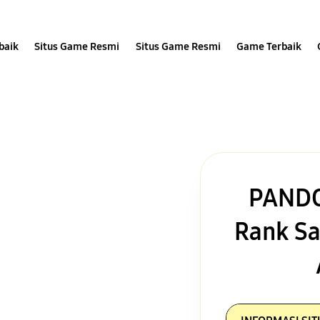
baik
Situs Game Resmi
Situs Game Resmi
Game Terbaik
PANDO
Rank Sa