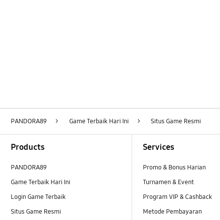
Layer Popup Close
PANDORA89
>
Game Terbaik Hari Ini
>
Situs Game Resmi
Footer Navigation
Products
Services
PANDORA89
Promo & Bonus Harian
Game Terbaik Hari Ini
Turnamen & Event
Login Game Terbaik
Program VIP & Cashback
Situs Game Resmi
Metode Pembayaran