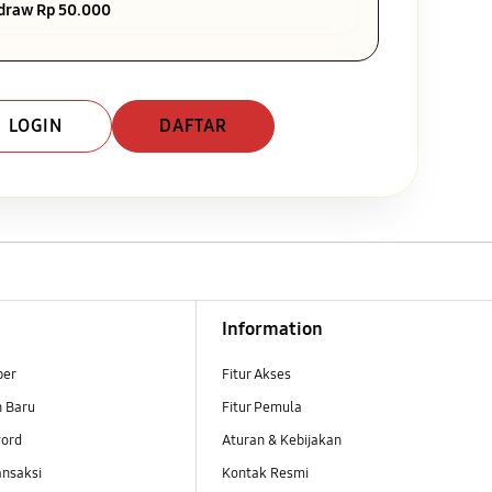
draw Rp 50.000
LOGIN
DAFTAR
Information
ber
Fitur Akses
n Baru
Fitur Pemula
ord
Aturan & Kebijakan
ansaksi
Kontak Resmi