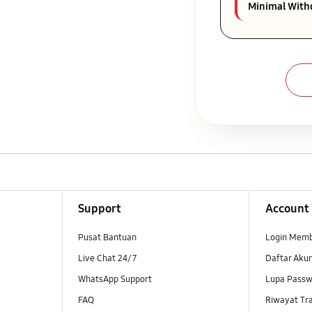
Minimal With
Support
Account
Pusat Bantuan
Login Mem
Live Chat 24/7
Daftar Aku
WhatsApp Support
Lupa Passw
FAQ
Riwayat Tr