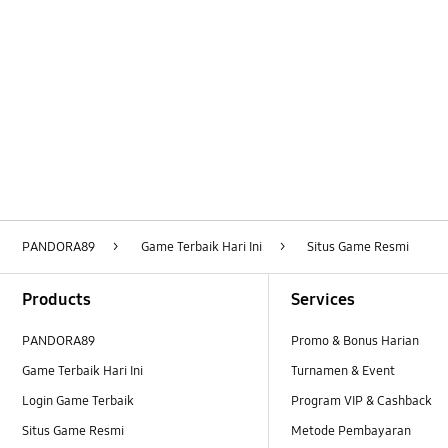
Layer Popup Close
PANDORA89
>
Game Terbaik Hari Ini
>
Situs Game Resmi
Footer Navigation
Products
Services
PANDORA89
Promo & Bonus Harian
Game Terbaik Hari Ini
Turnamen & Event
Login Game Terbaik
Program VIP & Cashback
Situs Game Resmi
Metode Pembayaran