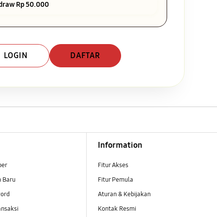
draw Rp 50.000
LOGIN
DAFTAR
Information
ber
Fitur Akses
n Baru
Fitur Pemula
ord
Aturan & Kebijakan
ansaksi
Kontak Resmi