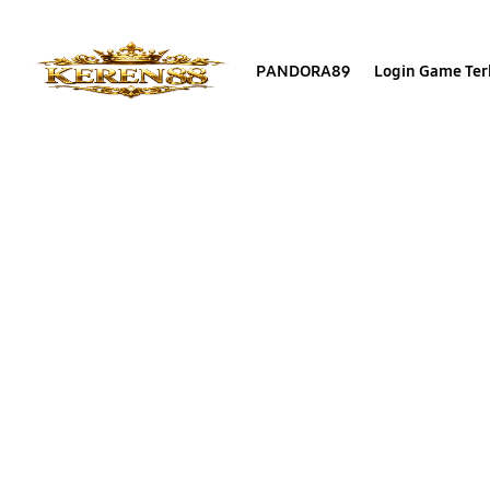
Skip
to
content
PANDORA89
Login Game Ter