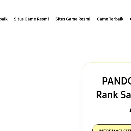
baik
Situs Game Resmi
Situs Game Resmi
Game Terbaik
PANDO
Rank Sa