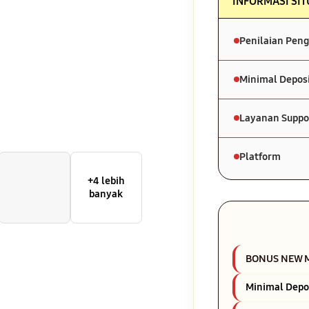
INFORMASI SI
Penilaian Pen
Minimal Depos
Layanan Suppo
Platform
+4 lebih
banyak
BONUS NEW 
Minimal Depos