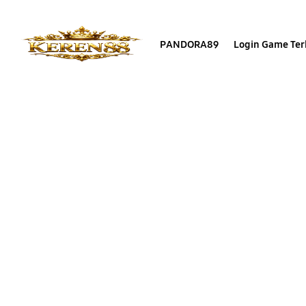
Skip
to
content
PANDORA89
Login Game Ter