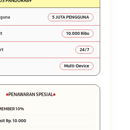
TUS PANDORA89
gguna
5 JUTA PENGGUNA
it
10.000 Ribu
rt
24/7
Multi-Device
PENAWARAN SPESIAL
MEMBER 10%
it Rp. 10.000