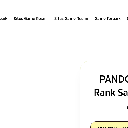
baik
Situs Game Resmi
Situs Game Resmi
Game Terbaik
PANDO
Rank Sa