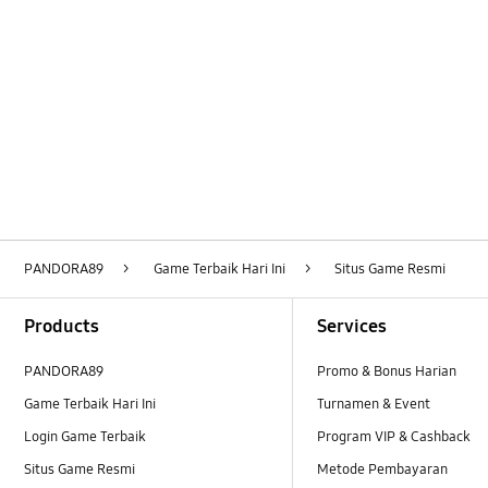
Layer Popup Close
PANDORA89
>
Game Terbaik Hari Ini
>
Situs Game Resmi
Footer Navigation
Products
Services
PANDORA89
Promo & Bonus Harian
Game Terbaik Hari Ini
Turnamen & Event
Login Game Terbaik
Program VIP & Cashback
Situs Game Resmi
Metode Pembayaran